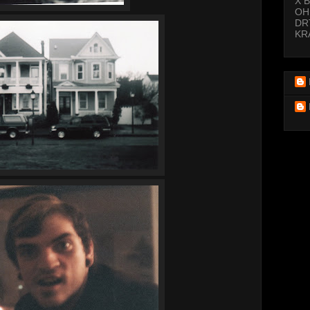
X 
OH
DR
KR